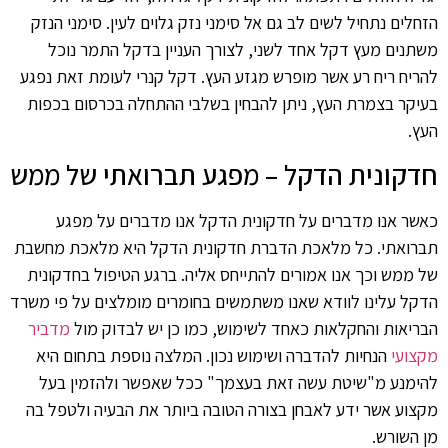
הזחלים נתחיל לשים לב גם אל סימני נזק גלוים לעין. סימני הנזק
משתנים מעץ דקל אחד לשני, לצורך העניין בדקל התמר נוכל
להריח ריח רע אשר מופרש מגזע העץ. דקל קנרי לעומת זאת נפגע
בעיקר בצמרת העץ, ניתן להבחין בשלבי ההתחלה בכרסום בכפות
העץ.
חדקונית הדקל – מפגע תברואתי של ממש
כאשר אנו מדברים על חדקונית הדקל אנו מדברים על מפגע
תברואתי. כל מלאכת הדברת חדקונית הדקל היא מלאכת מחשבת
של ממש וכך אנו אמורים להתייחס אליה. ברגע הטיפול בחדקונית
הדקל עלינו לוודא שאנו משתמשים בחומרים מומלצים על פי משרד
הבריאות והחקלאות כאחד לשימוש, כמו כן יש לבדוק מול
מדביר
מקצועי
הנחיות להדברה ושימוש נכון. המלצה נוספת בתחום היא
להימנע מ"שיטת עשה זאת בעצמך" ככל שאפשר ולהזמין בעל
מקצוע אשר ידע לאבחן בצורה הטובה ביותר את הבעיה ולטפל בה
מן השורש.