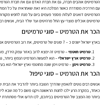
הטרמיטים אוהבים חברה, גם את חברת האדם וגם את חברת הטרמי
עם היררכיה מסודרת כאשר המלכה היא זאת שאחראית על כל המת
הטרמיטים דואגים לעלות מספר פעמים ביום על מנת לחפש מקורות 
טרמיטים אוכלים מוצרי עץ החל מרהיטים ועד שלד הבית, אנשים רבי
הכר את הטרמיט – סוגי טרמיטים
בארץ ישראל ישנים כ – 7 סוגים של טרמיטים, את רוב הטרמיטים אנו נראה בעיקר בדרום הארץ ובשפלה. עם זאת יש מספר טרמיטים נפוצים ביותר במדינתנו שטופת השמש:
טרמיט חוטמי
– טרמיט זה ימצא לרוב באזור עמק הירדן, מעלה אדומים ואילת – אורך הטרמ
טרמיט ארץ ישראלי
– הוא למעשה הטרמיט הנפוץ ביותר, גם 
טרמיט וימן
– טרמיט וימן שונה מחוטמי וארץ ישראלי הוא בע
הכר את הטרמיט – סוגי טיפול
אנשים רבים נוטים להאמין שהדרך הטובה ביותר להדביר את הבית ש
כאחד, במקרה הרע ילכו לחנות הראשונה ויקנו משם כל מה שבא לי
ביותר מה המצב של הטרמיטים בביתכם, לכו תדעו אולי מסתתרת