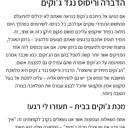
הדברה וריסוס נגד ג'וקים
אם הגיעו אל ביתכם ג'וקים כנראה שאתם לא יכולים להתעלם
מהחשש התמידי שקיים אצלכם, כל כניסה לשירותים במהלך היום
מלווה בפחד שיקפוץ עליכם משום מקום תיקן כזה או אחר, זה
תמיד תופס אתכם ברגעים שאתם מנועים מלהגיב – בזמן האוכל,
צחצוח שיניים ולפעמים גם בזמן שינה. אם אנו נכנסים לזה אחד
המזיקים אשר יותר קשה לטפל בהם הם הג'וקים. כמו שכבר אמרנו
הסטיגמה על הג'וקים אומרת שהם עמידים גם לפצצת אטום.
"הג'וקים היחידים שישארו". הדברה וריסוס נגד ג'וקים היא מלאכת
מחשבת של ממש וכך יש גם להתייחס אליה – עלינו לפנות אל בעל
מקצוע אמין ומקצועי שיוכל לבצע עבורנו את המלאכה בצורה
הטובה ביותר.
מכת ג'וקים בבית – תעזרו לי רגע!
אחת השאלות הנפוצות אשר אנו נשאלים בקרב לקוחותינו זה "איך
אני יודע אם יש אצלי מכת ג'וקים" – התשובה שלנו היא מאוד